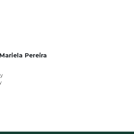
Mariela Pereira
y
y